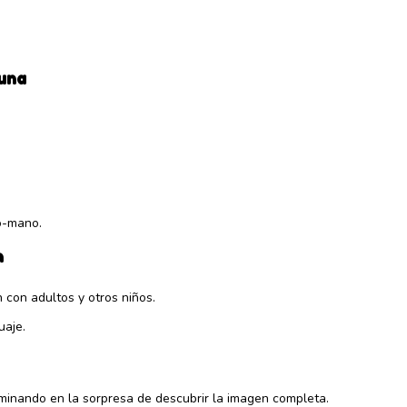
una
jo-mano.
n
 con adultos y otros niños.
uaje.
minando en la sorpresa de descubrir la imagen completa.