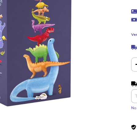
Ver
Ent
No 