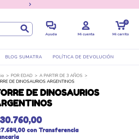
ENVÍOS A TODO E
0
Ayuda
Mi cuenta
Mi carrito
BLOG SUMATRA
POLÍTICA DE DEVOLUCIÓN
cio
>
POR EDAD
>
A PARTIR DE 3 AÑOS
>
RRE DE DINOSAURIOS ARGENTINOS
ORRE DE DINOSAURIOS
RGENTINOS
30.760,00
27.684,00
con
Transferencia
ancaria