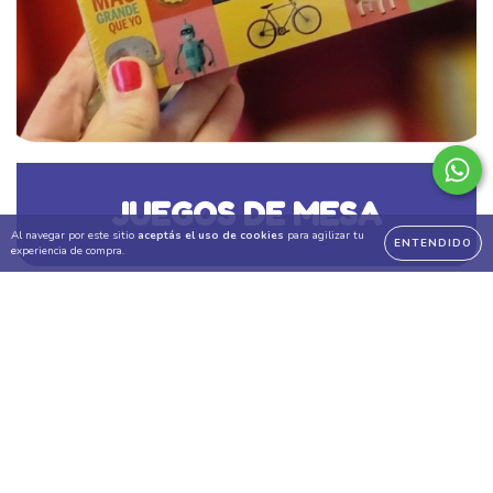
JUEGOS DE MESA
Al navegar por este sitio
aceptás el uso de cookies
para agilizar tu
ENTENDIDO
experiencia de compra.
Novedades