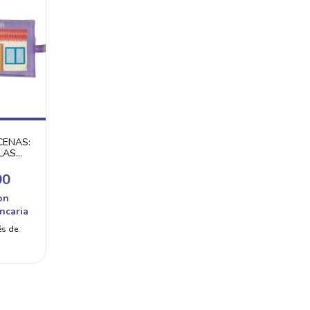
CENAS:
LAS
00
on
ncaria
és de