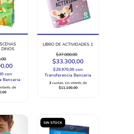
ESCENAS
LIBRO DE ACTIVIDADES 1
E DINOS
$37.000,00
,00
$33.300,00
00,00
$29.970,00
con
00
con
Transferencia Bancaria
a Bancaria
3
cuotas sin interés de
interés de
$11.100,00
0,00
SIN STOCK