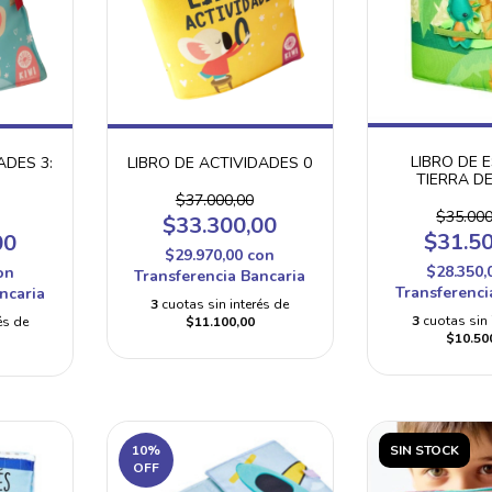
LIBRO DE 
ADES 3:
LIBRO DE ACTIVIDADES 0
TIERRA D
S
$37.000,00
$35.000
$33.300,00
$31.5
00
$29.970,00
con
$28.350,
on
Transferencia Bancaria
Transferenci
ncaria
3
cuotas sin interés de
3
cuotas sin 
és de
$11.100,00
$10.50
10
%
SIN STOCK
OFF