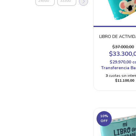
LIBRO DE ACTIVI
$37.000,00
$33.300,
$29.970,00
c
Transferencia Ba
3
cuotas sin inter
$11.100,00
10
%
OFF