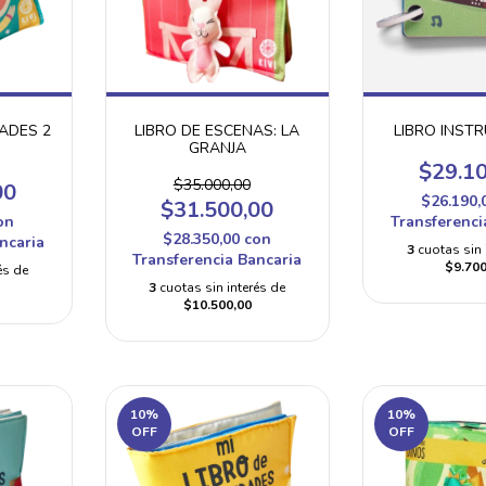
DADES 2
LIBRO DE ESCENAS: LA
LIBRO INST
GRANJA
$29.1
$35.000,00
00
$26.190,
$31.500,00
on
Transferenci
$28.350,00
con
ncaria
3
cuotas sin 
Transferencia Bancaria
$9.700
és de
3
cuotas sin interés de
$10.500,00
10
%
10
%
OFF
OFF