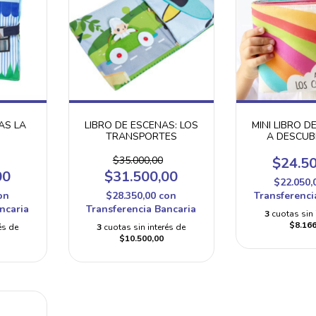
AS LA
LIBRO DE ESCENAS: LOS
MINI LIBRO D
TRANSPORTES
A DESCUB
COLOR
$35.000,00
$24.5
00
$31.500,00
$22.050,
on
$28.350,00
con
Transferenci
ncaria
Transferencia Bancaria
3
cuotas sin 
$8.166
és de
3
cuotas sin interés de
$10.500,00