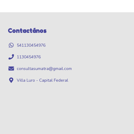
Contactános
541130454976
1130454976
consultasumatra@gmail.com
Villa Luro - Capital Federal