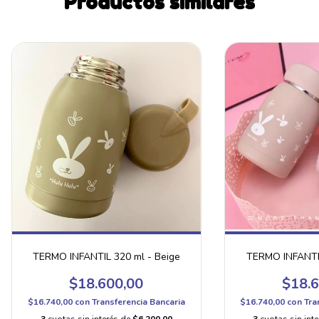
Productos similares
TERMO INFANTIL 320 ml - Beige
TERMO INFANTIL
$18.600,00
$18.6
$16.740,00
con
Transferencia Bancaria
$16.740,00
con
Tra
3
cuotas sin interés de
$6.200,00
3
cuotas sin int