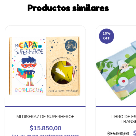
Productos similares
10
%
OFF
MI DISFRAZ DE SUPERHEROE
LIBRO DE E
TRANS
$15.850,00
$35.000,00
$14.265,00
con
Transferencia Bancaria